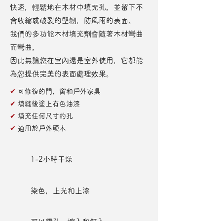
快速，輕鬆地在木材中填充孔，並留下不
會收縮或破裂的堅韌，防風雨的表面。
我們的多功能木材填充劑會隨著木材彎曲
而彎曲，
因此無論您在室內還是室外使用，它都能
為您提供完美的表面處理效果。
✔
可修復的門，窗和戶外家具
✔
填縫後塗上有色油漆
✔
填充任何尺寸的孔
✔
適用於戶外硬木
1-2小時干燥
染色，上光和上漆