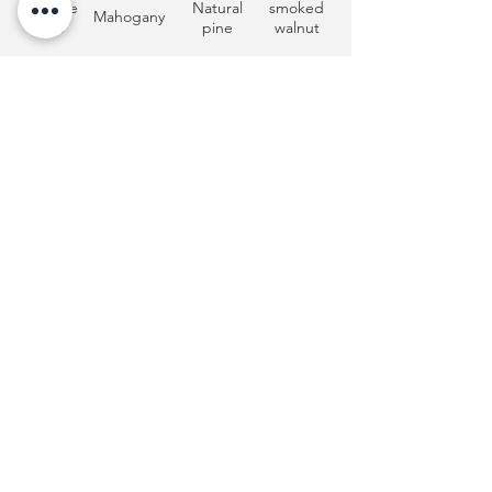
Antique
Natural
smoked
Mahogany
pine
pine
walnut
Natural
Deep
Oak
oak
mahogany
辦公時間
星期一 至 星期五
09:00am - 1:00pm and 2:00pm -6:00pm
電話:
+852
2724 8828
Fax:
+852 2724 3966
電郵:
sales@vica.com.hk